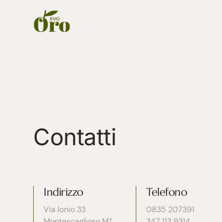
Contatti
Indirizzo
Telefono
Via Ionio 33
0835 207391
Montescaglioso MT
347 113 9314