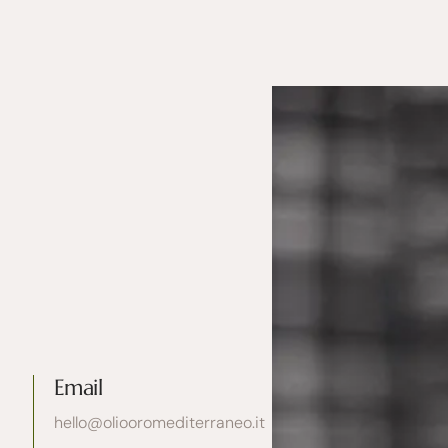
Email
hello@oliooromediterraneo.it